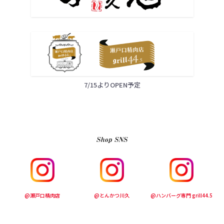
7/15よりOPEN予定
@瀬戸口精肉店
@とんかつ川久
@ハンバーグ専門 grill44.5